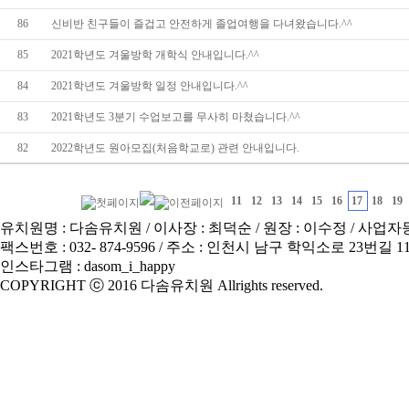
86
신비반 친구들이 즐겁고 안전하게 졸업여행을 다녀왔습니다.^^
85
2021학년도 겨울방학 개학식 안내입니다.^^
84
2021학년도 겨울방학 일정 안내입니다.^^
83
2021학년도 3분기 수업보고를 무사히 마쳤습니다.^^
82
2022학년도 원아모집(처음학교로) 관련 안내입니다.
11
12
13
14
15
16
17
18
19
유치원명 : 다솜유치원
/
이사장 : 최덕순
/
원장 : 이수정
/
사업자등록
팩스번호 : 032- 874-9596
/
주소 : 인천시 남구 학익소로 23번길 11
인스타그램 : dasom_i_happy
COPYRIGHT ⓒ 2016 다솜유치원 Allrights reserved.