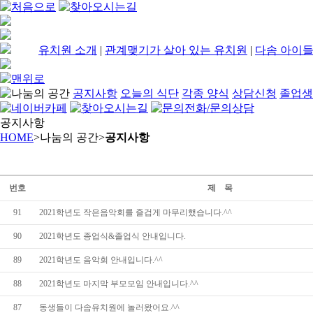
유치원 소개
|
관계맺기가 살아 있는 유치원
|
다솜 아이들
공지사항
오늘의 식단
각종 양식
상담신청
졸업생
공지사항
HOME
>
나눔의 공간
>
공지사항
번호
제 목
91
2021학년도 작은음악회를 즐겁게 마무리했습니다.^^
90
2021학년도 종업식&졸업식 안내입니다.
89
2021학년도 음악회 안내입니다.^^
88
2021학년도 마지막 부모모임 안내입니다.^^
87
동생들이 다솜유치원에 놀러왔어요.^^