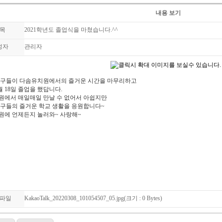
내용 보기
목
2021학년도 졸업식을 마쳤습니다.^^
성자
관리자
친구들이 다솜유치원에서의 즐거운 시간을 마무리하고
2월 18일 졸업을 했답니다.
원에서 매일매일 만날 수 없어서 아쉽지만
구들의 즐거운 학교 생활을 응원합니다~
원에 언제든지 놀러와~ 사랑해~
파일
KakaoTalk_20220308_101054507_05.jpg(크기 : 0 Bytes)