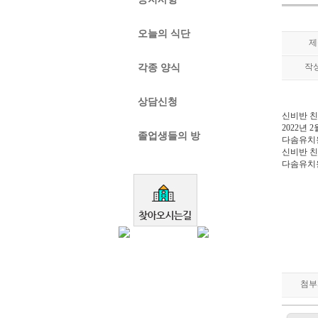
오늘의 식단
제
작
각종 양식
상담신청
신비반 
2022년 
졸업생들의 방
다솜유치
신비반 친
다솜유치
첨부